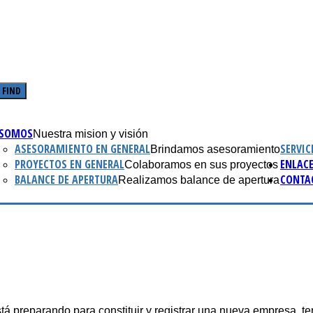
 SOMOS
Nuestra mision y visión
ASESORAMIENTO EN GENERAL
SERVIC
Brindamos asesoramiento
PROYECTOS EN GENERAL
ENLAC
Colaboramos en sus proyectos
BALANCE DE APERTURA
CONTA
Realizamos balance de apertura
stá preparando para constituir y registrar una nueva empresa, t