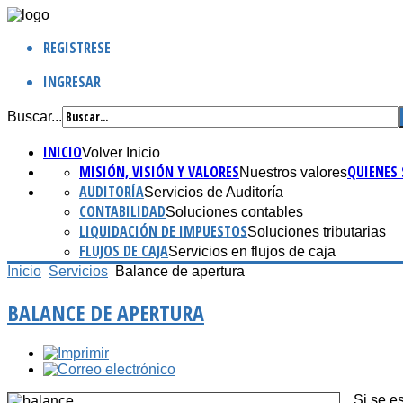
REGISTRESE
INGRESAR
Buscar...
INICIO
Volver Inicio
MISIÓN, VISIÓN Y VALORES
QUIENES
Nuestros valores
AUDITORÍA
Servicios de Auditoría
CONTABILIDAD
Soluciones contables
LIQUIDACIÓN DE IMPUESTOS
Soluciones tributarias
FLUJOS DE CAJA
Servicios en flujos de caja
Inicio
Servicios
Balance de apertura
BALANCE DE APERTURA
Si se e