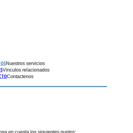
IOS
Nuestros servicios
ES
Vinculos relacionados
CTO
Contactenos
enga en cuenta los siguientes puntos: