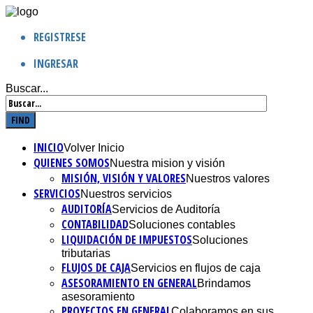
REGISTRESE
INGRESAR
Buscar...
INICIO
Volver Inicio
QUIENES SOMOS
Nuestra mision y visión
MISIÓN, VISIÓN Y VALORES
Nuestros valores
SERVICIOS
Nuestros servicios
AUDITORÍA
Servicios de Auditoría
CONTABILIDAD
Soluciones contables
LIQUIDACIÓN DE IMPUESTOS
Soluciones
tributarias
FLUJOS DE CAJA
Servicios en flujos de caja
ASESORAMIENTO EN GENERAL
Brindamos
asesoramiento
PROYECTOS EN GENERAL
Colaboramos en sus