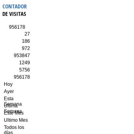
CONTADOR
DE VISITAS
9
5
6
1
7
8
27
186
972
953847
1249
5756
956178
Hoy
Ayer
Esta
Semana
Ultima
Semana
Este Mes
Ultimo Mes
Todos los
días